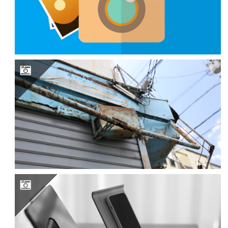
外側の世界を捨てた(分断→分散)