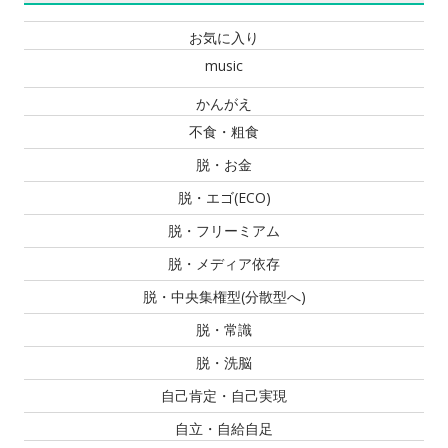
お気に入り
music
かんがえ
不食・粗食
脱・お金
脱・エゴ(ECO)
脱・フリーミアム
脱・メディア依存
脱・中央集権型(分散型へ)
脱・常識
脱・洗脳
自己肯定・自己実現
自立・自給自足