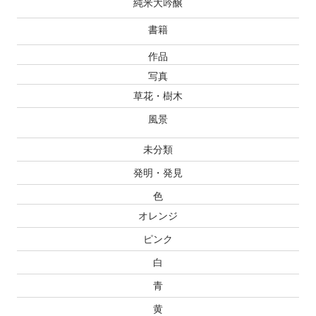
純米大吟醸
書籍
作品
写真
草花・樹木
風景
未分類
発明・発見
色
オレンジ
ピンク
白
青
黄