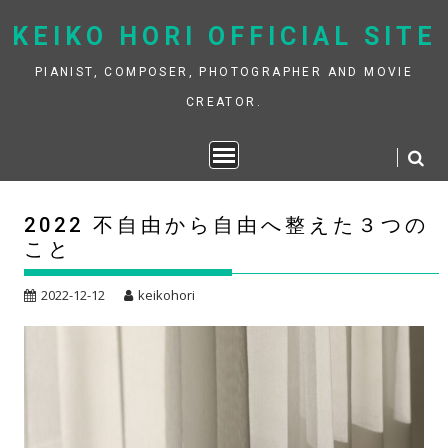
Skip
KEIKO HORI OFFICIAL SITE
to
content
PIANIST, COMPOSER, PHOTOGRAPHER AND MOVIE
CREATOR.
2022 不自由から自由へ整えた３つの
こと
2022-12-12
keikohori