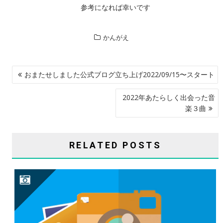
参考になれば幸いです
かんがえ
投
おまたせしました公式ブログ立ち上げ2022/09/15〜スタート
稿
ナ
2022年あたらしく出会った音
楽３曲
ビ
ゲ
ー
RELATED POSTS
シ
ョ
ン
広告連動中央集権インスタグラムを手放します