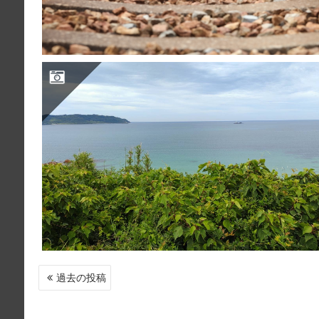
ゴキゲン空間を開拓しよう！
投
過去の投稿
稿