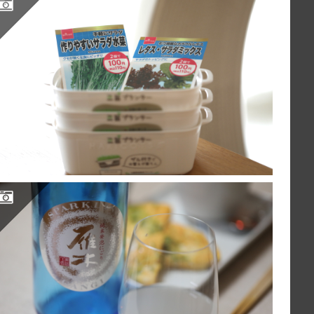
雁木 スパークリング純米発泡にごり生原酒