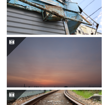
ン
自分の世界線を丁寧につくる喜び