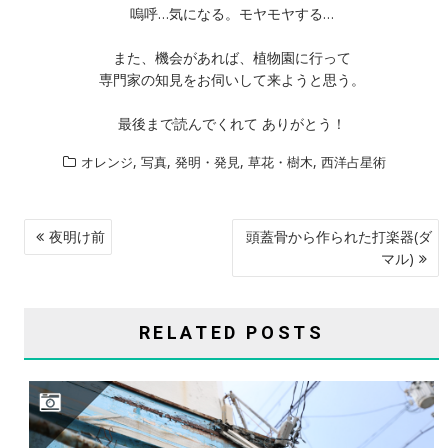
嗚呼…気になる。モヤモヤする…
また、機会があれば、植物園に行って
専門家の知見をお伺いして来ようと思う。
最後まで読んでくれて ありがとう！
,
,
,
,
オレンジ
写真
発明・発見
草花・樹木
西洋占星術
投
夜明け前
頭蓋骨から作られた打楽器(ダ
稿
マル)
ナ
ビ
RELATED POSTS
ゲ
ー
シ
ョ