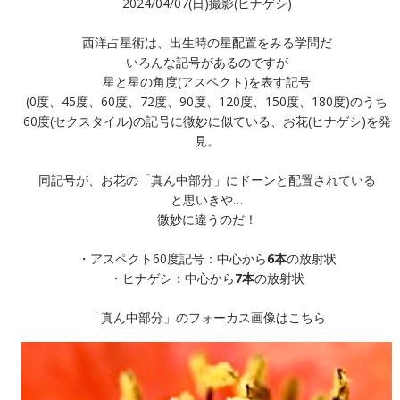
2024/04/07(日)撮影(ヒナゲシ)
西洋占星術は、出生時の星配置をみる学問だ
いろんな記号があるのですが
星と星の角度(アスペクト)を表す記号
(0度、45度、60度、72度、90度、120度、150度、180度)のうち
60度(セクスタイル)の記号に微妙に似ている、お花(ヒナゲシ)を発
見。
同記号が、お花の「真ん中部分」にドーンと配置されている
と思いきや…
微妙に違うのだ！
・アスペクト60度記号：中心から
6本
の放射状
・ヒナゲシ：中心から
7本
の放射状
「真ん中部分」のフォーカス画像はこちら