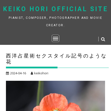
Skip
KEIKO HORI OFFICIAL SITE
to
content
PIANIST, COMPOSER, PHOTOGRAPHER AND MOVIE
CREATOR.
西洋占星術セクスタイル記号のような
花
2024-04-16
keikohori