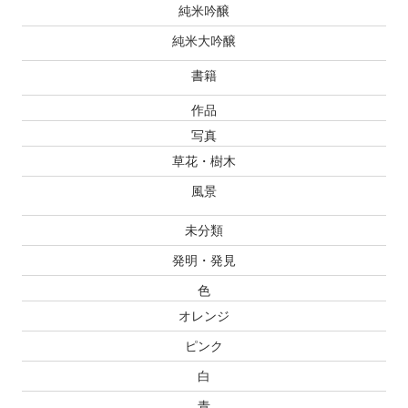
純米吟醸
純米大吟醸
書籍
作品
写真
草花・樹木
風景
未分類
発明・発見
色
オレンジ
ピンク
白
青