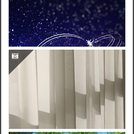
2022 不自由から自由へ整えた３つのこと