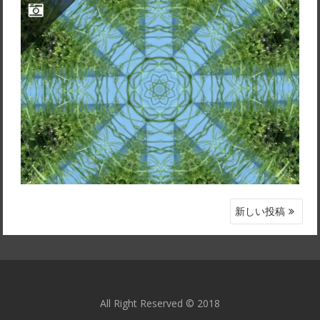
おまたせしました公式ブログ立ち上げ2022/09/15〜スタート
投
新しい投稿
稿
ナ
ビ
ゲ
All Right Reserved © 2018