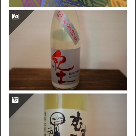
紀土 KID 純米吟醸酒 にごりざけ生
寺田本家 むすひ(発芽玄米酒／発泡)