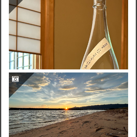
而今 特別純米にごりざけ生2023